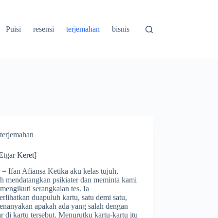
Puisi
resensi
terjemahan
bisnis
terjemahan
Etgar Keret]
 = Ifan Afiansa Ketika aku kelas tujuh,
ah mendatangkan psikiater dan meminta kami
mengikuti serangkaian tes. Ia
lihatkan duapuluh kartu, satu demi satu,
enanyakan apakah ada yang salah dengan
 di kartu tersebut. Menurutku kartu-kartu itu