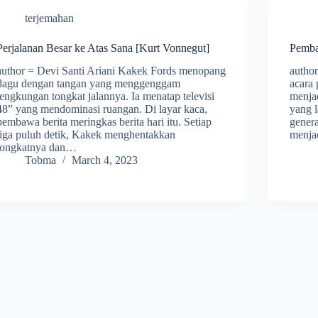
terjemahan
Perjalanan Besar ke Atas Sana [Kurt Vonnegut]
Pemb
author = Devi Santi Ariani Kakek Fords menopang
autho
dagu dengan tangan yang menggenggam
acara 
lengkungan tongkat jalannya. Ia menatap televisi
menjad
48” yang mendominasi ruangan. Di layar kaca,
yang l
pembawa berita meringkas berita hari itu. Setiap
genera
tiga puluh detik, Kakek menghentakkan
menja
tongkatnya dan…
Tobma
March 4, 2023