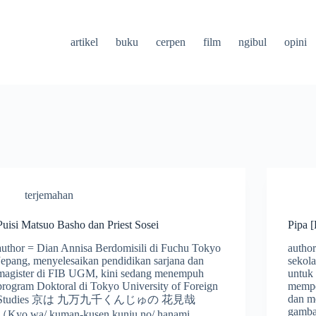
artikel
buku
cerpen
film
ngibul
opini
terjemahan
Puisi Matsuo Basho dan Priest Sosei
Pipa [
author = Dian Annisa Berdomisili di Fuchu Tokyo
author
Jepang, menyelesaikan pendidikan sarjana dan
sekol
magister di FIB UGM, kini sedang menempuh
untuk 
program Doktoral di Tokyo University of Foreign
memper
dan m
Studies 京は 九万九千くんじゅの 花見哉
gambar
（Kyo wa/ kuman-kusen kunju no/ hanami