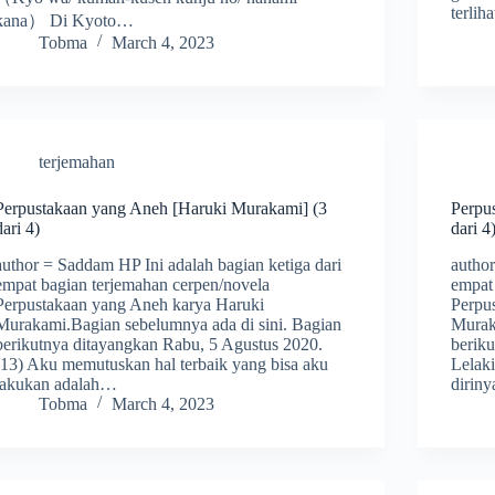
terlih
kana） Di Kyoto…
Tobma
March 4, 2023
terjemahan
Perpustakaan yang Aneh [Haruki Murakami] (3
Perpu
dari 4)
dari 4
author = Saddam HP Ini adalah bagian ketiga dari
autho
empat bagian terjemahan cerpen/novela
empat
Perpustakaan yang Aneh karya Haruki
Perpu
Murakami.Bagian sebelumnya ada di sini. Bagian
Murak
berikutnya ditayangkan Rabu, 5 Agustus 2020.
beriku
(13) Aku memutuskan hal terbaik yang bisa aku
Lelaki
lakukan adalah…
dirin
Tobma
March 4, 2023