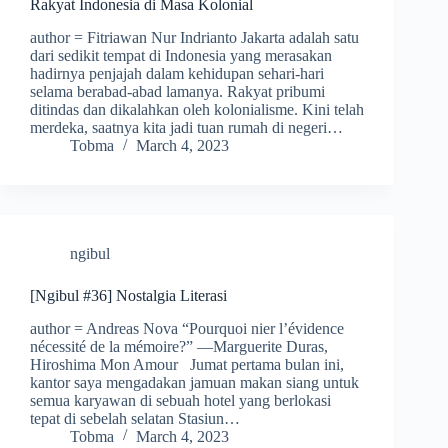
Rakyat Indonesia di Masa Kolonial
author = Fitriawan Nur Indrianto Jakarta adalah satu
dari sedikit tempat di Indonesia yang merasakan
hadirnya penjajah dalam kehidupan sehari-hari
selama berabad-abad lamanya. Rakyat pribumi
ditindas dan dikalahkan oleh kolonialisme. Kini telah
merdeka, saatnya kita jadi tuan rumah di negeri…
Tobma
March 4, 2023
ngibul
[Ngibul #36] Nostalgia Literasi
author = Andreas Nova “Pourquoi nier l’évidence
nécessité de la mémoire?” —Marguerite Duras,
Hiroshima Mon Amour Jumat pertama bulan ini,
kantor saya mengadakan jamuan makan siang untuk
semua karyawan di sebuah hotel yang berlokasi
tepat di sebelah selatan Stasiun…
Tobma
March 4, 2023