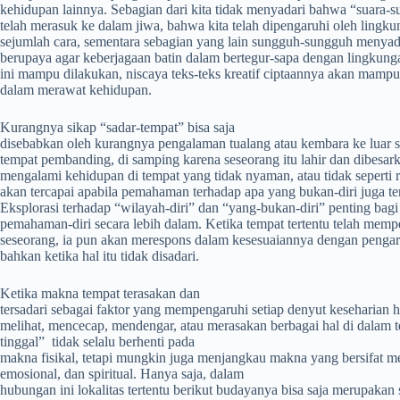
kehidupan lainnya. Sebagian dari kita tidak menyadari bahwa “suara-s
telah merasuk ke dalam jiwa, bahwa kita telah dipengaruhi oleh lingk
sejumlah cara, sementara sebagian yang lain sungguh-sungguh menyada
berupaya agar keberjagaan batin dalam bertegur-sapa dengan lingkungan
ini mampu dilakukan, niscaya teks-teks kreatif ciptaannya akan mamp
dalam merawat kehidupan.
Kurangnya sikap “sadar-tempat” bisa saja
disebabkan oleh kurangnya pengalaman tualang atau kembara ke luar 
tempat pembanding, di samping karena seseorang itu lahir dan dibesar
mengalami kehidupan di tempat yang tidak nyaman, atau tidak sepert
akan tercapai apabila pemahaman terhadap apa yang bukan-diri juga ter
Eksplorasi terhadap “wilayah-diri” dan “yang-bukan-diri” penting bagi
pemahaman-diri secara lebih dalam. Ketika tempat tertentu telah mem
seseorang, ia pun akan merespons dalam kesesuaiannya dengan pengaru
bahkan ketika hal itu tidak disadari.
Ketika makna tempat terasakan dan
tersadari sebagai faktor yang mempengaruhi setiap denyut keseharian h
melihat, mencecap, mendengar, atau merasakan berbagai hal di dalam t
tinggal” tidak selalu berhenti pada
makna fisikal, tetapi mungkin juga menjangkau makna yang bersifat me
emosional, dan spiritual. Hanya saja, dalam
hubungan ini lokalitas tertentu berikut budayanya bisa saja merupakan 