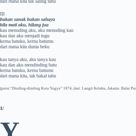
dari mana kita tak saling tahu
III
bukan sanak bukan sahaya
bila mati aku, hilang jua
kau menuding aku, aku menuding kau
kau dan aku menjadi tugu
kerna batuku, kerna batumu
dari mana kita dunia beku
kau tanya aku, aku tanya kau
kau dan aku mendinding batu
kerna batuku, kerna batumu
dari mana kita, tak bakal tahu
(puisi “Dinding-dinding Kota Yogya” 1974, dari: Langit Kelabu, Jakarta: Balai Pu
1/
Y