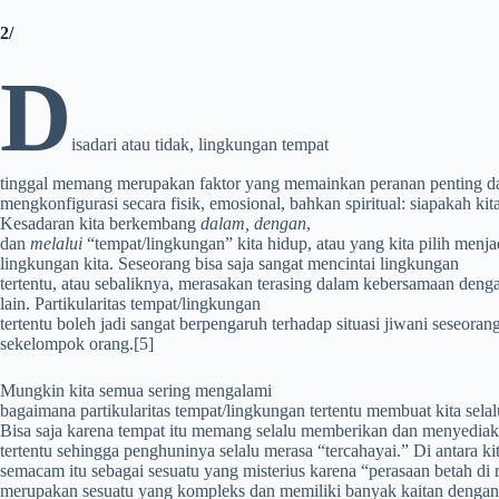
2/
D
isadari atau tidak, lingkungan tempat
tinggal memang merupakan faktor yang memainkan peranan penting d
mengkonfigurasi secara fisik, emosional, bahkan spiritual: siapakah kita
Kesadaran kita berkembang
dalam, dengan
,
dan
melalui
“tempat/lingkungan” kita hidup, atau yang kita pilih menja
lingkungan kita. Seseorang bisa saja sangat mencintai lingkungan
tertentu, atau sebaliknya, merasakan terasing dalam kebersamaan deng
lain. Partikularitas tempat/lingkungan
tertentu boleh jadi sangat berpengaruh terhadap situasi jiwani seseoran
sekelompok orang.
[5]
Mungkin kita semua sering mengalami
bagaimana partikularitas tempat/lingkungan tertentu membuat kita sela
Bisa saja karena tempat itu memang selalu memberikan dan menyedia
tertentu sehingga penghuninya selalu merasa “tercahayai.” Di antara k
semacam itu sebagai sesuatu yang misterius karena “perasaan betah di
merupakan sesuatu yang kompleks dan memiliki banyak kaitan dengan 