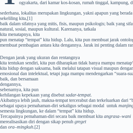
ogyakarta, dari kamar kos-kosan, rumah tinggal, kampung, des
sederhana, lokalitas merupakan lingkungan, yakni apapun yang berada
sekeliling kita,
[1]
baik dalam sifatnya yang mitis, fisis, maupun psikologis; baik yang sif
natural, sosial, maupun kultural. Karenanya, tatkala
kita menatapnya, kita
pun menatap “tempat” kita hidup. Lalu, kita pun membuat jarak ontolog
membuat pembagian antara kita dengannya. Jarak ini penting dalam r
Dengan jarak yang ukuran dan rentangnya
kita tentukan sendiri, kita pun diharapkan tidak hanya mampu menata
kita hidup dengan saksama, baik melalui tatapan visual maupun dengan
emosional dan intelektual, tetapi juga mampu mendengarkan “suara-su
baik, dan bersamaan
dengannya,
sebenarnya, kita pun
kehilangan kepekaan yang disebut
sadar-tempat
.
Akibatnya lebih jauh, makna-tempat tercerabut dan terkeluarkan dari 
sebagai upaya pemahaman-diri sekaligus sebagai modal untuk
manjin
semesta lingkungan, ke dalam “tempat” kita hidup.
Tercapainya pemahaman-diri secara baik membuat kita
angrasa
–
wani
merealisasikan diri dengan sikap penuh
greget
dan
ora
–
mingkuh
.
[2]