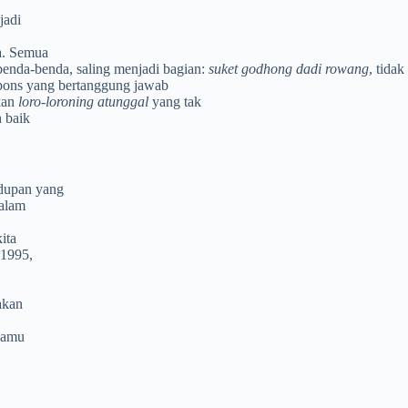
jadi
ya. Semua
benda-benda, saling menjadi bagian:
suket godhong dadi rowang
, tidak
espons yang bertanggung jawab
akan
loro-loroning atunggal
yang tak
h baik
idupan yang
Dalam
ita
(1995,
akan
 kamu