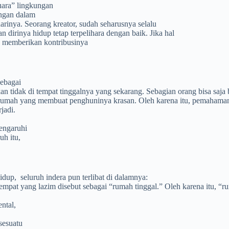
uara” lingkungan
ungan dalam
rinya. Seorang kreator, sudah seharusnya selalu
 dirinya hidup tetap terpelihara dengan baik. Jika hal
u memberikan kontribusinya
sebagai
kan tidak di tempat tinggalnya yang sekarang. Sebagian orang bisa sa
i rumah yang membuat penghuninya krasan. Oleh karena itu, pemahaman
jadi.
pengaruhi
h itu,
idup, seluruh indera pun terlibat di dalamnya:
empat yang lazim disebut sebagai “rumah tinggal.” Oleh karena itu, “r
ntal,
sesuatu