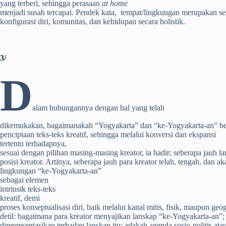
yang terberi, sehingga perasaan
at
home
menjadi susah tercapai. Pendek kata, tempat/lingkungan merupakan se
konfigurasi diri, komunitas, dan kehidupan secara holistik.
3/
D
alam hubungannya dengan hal yang telah
dikemukakan, bagaimanakah “Yogyakarta” dan “ke-Yogyakarta-an” berik
penciptaan teks-teks kreatif, sehingga melalui konversi dan ekspansi
tertentu terhadapnya,
sesuai dengan pilihan masing-masing kreator, ia hadir; seberapa jauh 
posisi kreator. Artinya, seberapa jauh para kreator telah, tengah, dan a
lingkungan “ke-Yogyakarta-an”
sebagai elemen
intrinsik teks-teks
kreatif, demi
proses konseptualisasi diri, baik melalui kanal mitis, fisik, maupun geo
detil: bagaimana para kreator menyajikan lanskap “ke-Yogyakarta-an”;
direpresentasikan terhadap lanskap itu; adakah agenda sosio-politis atau