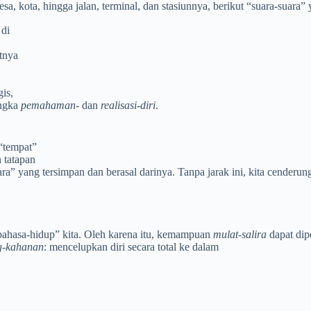
a, kota, hingga jalan, terminal, dan stasiunnya, berikut “suara-suara”
 di
atnya
is,
angka
pemahaman-
dan
realisasi-diri
.
p“tempat”
 tatapan
ara” yang tersimpan dan berasal darinya. Tanpa jarak ini, kita cende
“bahasa-hidup” kita. Oleh karena itu, kemampuan
mulat-salira
dapat dip
g-kahanan
: mencelupkan diri secara total ke dalam