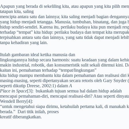
Apapun yang berada di sekeliling kita, atau apapun yang kita pilih men
tatapan kita, saling
mencipta antara satu dan lainnya; kita saling menjadi bagian dengann
yang hidup menjadi tetangga. Manusia, tumbuhan, binatang, dan juga 
hidup sendiri-sendiri. Karena itu, perilaku budaya kita pun menjadi r
terhadap “tempat” kita hidup: perilaku budaya dan tempat kita merup
terpisahkan antara satu dan lainnya, yang satu tidak dapat menjadi lebi
tanpa kehadiran yang lain.
Itulah gambaran ideal ketika manusia dan
lingkungannya hidup secara harmonis: suatu keadaan yang dalam keh
makin industrial, robotik, dan konsumeristik sulit sekali ditemui kini. 
kaitan ini, pemahaman terhadap “tempat/lingkungan”
kita hidup mampu membantu kita dalam pemahaman dan realisasi diri k
masing-masing, seperti dipertanyakan secara retoris oleh Gary Snyder 
seperti dikutip Dreese, 2002:1) dalam
A
Place in Space
[3]
: bukankah tujuan semua hal dalam hidup adalah
mencapai pemahaman-diri, mencapai realisasi-diri? Atau seperti dinyat
Wendell Berry
[4]
:
“untuk mengetahui siapa dirimu, ketahuilah pertama kali, di manakah
berada.” Dari titik inilah, proses
kreatif diberangkatkan.