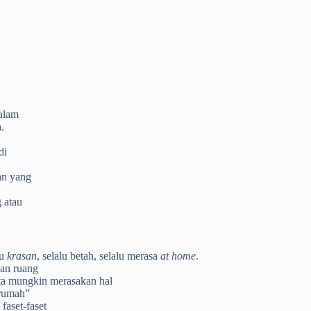
alam
.
di
an yang
g atau
lu
krasan
, selalu betah, selalu merasa
at
home
.
kan ruang
ita mungkin merasakan hal
 rumah”
faset-faset