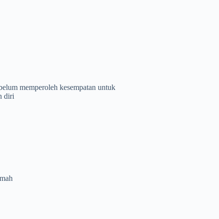
ja belum memperoleh kesempatan untuk
 diri
umah