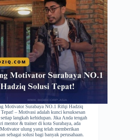
g Motivator Surabaya NO.1 Rifqi Hadziq
 Tepat! – Motivasi adalah kunci kesuksesan
 setiap langkah kehidupan. Jika Anda tengah
i mentor & trainer di kota Surabaya, ada
 Motivator ulung yang telah memberikan
han sebagai solusi bagi banyak perusahaan.