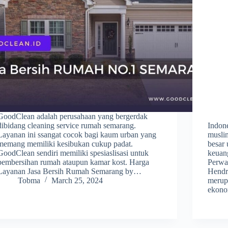
GoodClean adalah perusahaan yang bergerdak
dibidang cleaning service rumah semarang.
Indon
Layanan ini ssangat cocok bagi kaum urban yang
muslim
memang memiliki kesibukan cukup padat.
besar
GoodClean sendiri memiliki spesiaslisasi untuk
keuan
pembersihan rumah ataupun kamar kost. Harga
Perwa
Layanan Jasa Bersih Rumah Semarang by…
Hendr
Tobma
March 25, 2024
merup
ekon