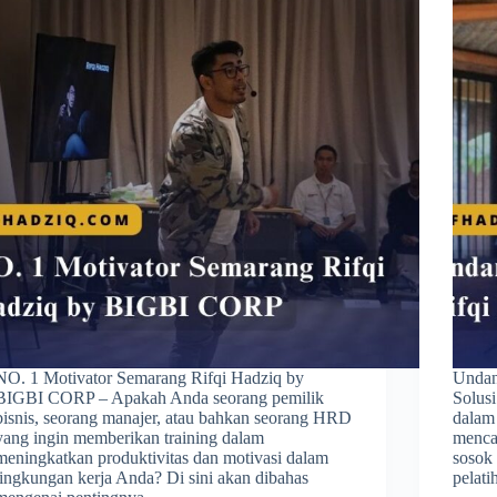
NO. 1 Motivator Semarang Rifqi Hadziq by
Undan
BIGBI CORP – Apakah Anda seorang pemilik
Solusi
bisnis, seorang manajer, atau bahkan seorang HRD
dalam
yang ingin memberikan training dalam
mencar
meningkatkan produktivitas dan motivasi dalam
sosok
lingkungan kerja Anda? Di sini akan dibahas
pelati