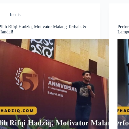
bisnis
Pilih Rifqi Hadziq, Motivator Malang Terbaik &
Perfo
Handal!
Lamp