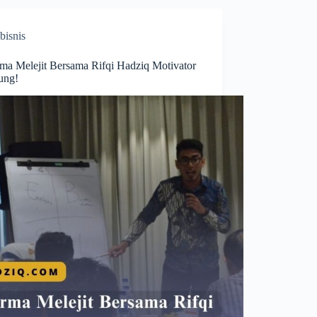
bisnis
rma Melejit Bersama Rifqi Hadziq Motivator
ung!