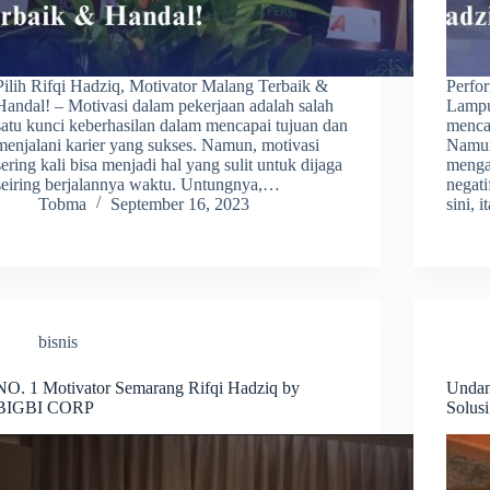
Pilih Rifqi Hadziq, Motivator Malang Terbaik &
Perfo
Handal! – Motivasi dalam pekerjaan adalah salah
Lampu
satu kunci keberhasilan dalam mencapai tujuan dan
mencap
menjalani karier yang sukses. Namun, motivasi
Namun
sering kali bisa menjadi hal yang sulit untuk dijaga
menga
seiring berjalannya waktu. Untungnya,…
negati
Tobma
September 16, 2023
sini, 
bisnis
NO. 1 Motivator Semarang Rifqi Hadziq by
Undan
BIGBI CORP
Solusi