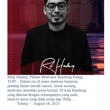
Rifqi Hadziq: Pilihan Motivator Bandung Paling
TOP! – Dalam era di mana motivasi berperan
penting dalam meraih sukses, sosok seorang
motivator memiliki peran krusial. Di kota Bandung
yang dikenal dengan semangatnya yang unik,
muncul nama yang tidak asing lagi: Rifqi…
Tobma
August 18, 2023