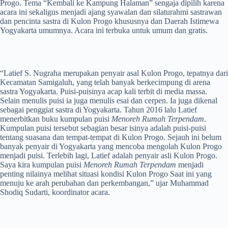
Progo. Tema “Kembali ke Kampung Halaman” sengaja dipilih karena
acara ini sekaligus menjadi ajang syawalan dan silaturahmi sastrawan
dan pencinta sastra di Kulon Progo khususnya dan Daerah Istimewa
Yogyakarta umumnya. Acara ini terbuka untuk umum dan gratis.
“Latief S. Nugraha merupakan penyair asal Kulon Progo, tepatnya dari
Kecamatan Samigaluh, yang telah banyak berkecimpung di arena
sastra Yogyakarta. Puisi-puisinya acap kali terbit di media massa.
Selain menulis puisi ia juga menulis esai dan cerpen. Ia juga dikenal
sebagai penggiat sastra di Yogyakarta. Tahun 2016 lalu Latief
menerbitkan buku kumpulan puisi
Menoreh Rumah Terpendam
.
Kumpulan puisi tersebut sebagian besar isinya adalah puisi-puisi
tentang suasana dan tempat-tempat di Kulon Progo. Sejauh ini belum
banyak penyair di Yogyakarta yang mencoba mengolah Kulon Progo
menjadi puisi. Terlebih lagi, Latief adalah penyair asli Kulon Progo.
Saya kira kumpulan puisi
Menoreh Rumah Terpendam
menjadi
penting nilainya melihat situasi kondisi Kulon Progo Saat ini yang
menuju ke arah perubahan dan perkembangan,” ujar Muhammad
Shodiq Sudarti, koordinator acara.