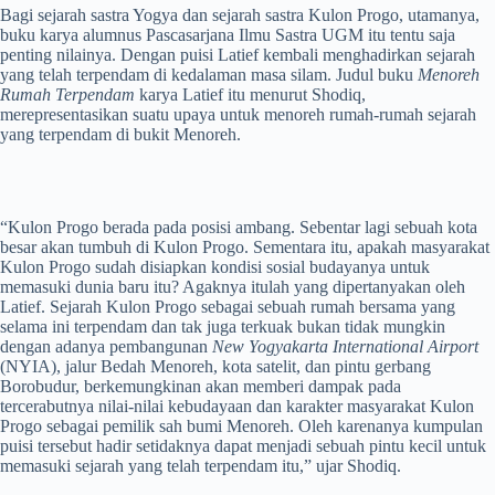
Bagi sejarah sastra Yogya dan sejarah sastra Kulon Progo, utamanya,
buku karya alumnus Pascasarjana Ilmu Sastra UGM itu tentu saja
penting nilainya. Dengan puisi Latief kembali menghadirkan sejarah
yang telah terpendam di kedalaman masa silam. Judul buku
Menoreh
Rumah Terpendam
karya Latief itu menurut Shodiq,
merepresentasikan suatu upaya untuk menoreh rumah-rumah sejarah
yang terpendam di bukit Menoreh.
“Kulon Progo berada pada posisi ambang. Sebentar lagi sebuah kota
besar akan tumbuh di Kulon Progo. Sementara itu, apakah masyarakat
Kulon Progo sudah disiapkan kondisi sosial budayanya untuk
memasuki dunia baru itu? Agaknya itulah yang dipertanyakan oleh
Latief. Sejarah Kulon Progo sebagai sebuah rumah bersama yang
selama ini terpendam dan tak juga terkuak bukan tidak mungkin
dengan adanya pembangunan
New Yogyakarta International Airport
(NYIA), jalur Bedah Menoreh, kota satelit, dan pintu gerbang
Borobudur, berkemungkinan akan memberi dampak pada
tercerabutnya nilai-nilai kebudayaan dan karakter masyarakat Kulon
Progo sebagai pemilik sah bumi Menoreh. Oleh karenanya kumpulan
puisi tersebut hadir setidaknya dapat menjadi sebuah pintu kecil untuk
memasuki sejarah yang telah terpendam itu,” ujar Shodiq.