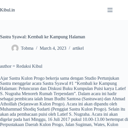
Skip
to
Kibul.in
content
Sastra Syawal: Kembali ke Kampung Halaman
Tobma
March 4, 2023
artikel
author = Redaksi Kibul
Ajar Sastra Kulon Progo bekerja sama dengan Studio Pertunjukan
Sastra menggelar acara Sastra Syawal #1 “Kembali ke Kampung
Halaman: Peluncuran dan Diskusi Buku Kumpulan Puisi karya Latief
S. Nugraha Menoreh Rumah Terpendam”. Dalam acara ini hadir
sebagai pembicara ialah Iman Budhi Santosa (Sastrawan) dan Ahmad
Athoillah (Sejarawan Kulon Progo). Acara ini akan dipandu oleh
Muhammad Shodiq Sudarti (Penggiat Sastra Kulon Progo). Selain itu
akan ada pembacaan puisi oleh Latief S. Nugraha. Acara ini akan
digelar pada hari Minggu, 16 Juli 2017 pukul 10.00-13.00 bertempat di
Perpustakaan Daerah Kulon Progo, Jalan Sugiman, Wates, Kulon