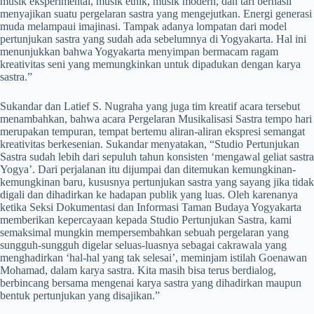
musik eksperimental, musik etnik, musik modern, dan tari berhasil
menyajikan suatu pergelaran sastra yang mengejutkan. Energi generasi
muda melampaui imajinasi. Tampak adanya lompatan dari model
pertunjukan sastra yang sudah ada sebelumnya di Yogyakarta. Hal ini
menunjukkan bahwa Yogyakarta menyimpan bermacam ragam
kreativitas seni yang memungkinkan untuk dipadukan dengan karya
sastra.”
Sukandar dan Latief S. Nugraha yang juga tim kreatif acara tersebut
menambahkan, bahwa acara Pergelaran Musikalisasi Sastra tempo hari
merupakan tempuran, tempat bertemu aliran-aliran ekspresi semangat
kreativitas berkesenian. Sukandar menyatakan, “Studio Pertunjukan
Sastra sudah lebih dari sepuluh tahun konsisten ‘mengawal geliat sastra
Yogya’. Dari perjalanan itu dijumpai dan ditemukan kemungkinan-
kemungkinan baru, kususnya pertunjukan sastra yang sayang jika tidak
digali dan dihadirkan ke hadapan publik yang luas. Oleh karenanya
ketika Seksi Dokumentasi dan Informasi Taman Budaya Yogyakarta
memberikan kepercayaan kepada Studio Pertunjukan Sastra, kami
semaksimal mungkin mempersembahkan sebuah pergelaran yang
sungguh-sungguh digelar seluas-luasnya sebagai cakrawala yang
menghadirkan ‘hal-hal yang tak selesai’, meminjam istilah Goenawan
Mohamad, dalam karya sastra. Kita masih bisa terus berdialog,
berbincang bersama mengenai karya sastra yang dihadirkan maupun
bentuk pertunjukan yang disajikan.”