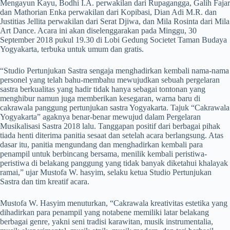
Mengayun Kayu, Bodhi I.A. perwakilan dari Rupagangga, Galih Fajar
dan Mathorian Enka perwakilan dari Kopibasi, Dian Adi M.R. dan
Justitias Jellita perwakilan dari Serat Djiwa, dan Mila Rosinta dari Mila
Art Dance. Acara ini akan diselenggarakan pada Minggu, 30
September 2018 pukul 19.30 di Lobi Gedung Societet Taman Budaya
Yogyakarta, terbuka untuk umum dan gratis.
“Studio Pertunjukan Sastra sengaja menghadirkan kembali nama-nama
personel yang telah bahu-membahu mewujudkan sebuah pergelaran
sastra berkualitas yang hadir tidak hanya sebagai tontonan yang
menghibur namun juga memberikan kesegaran, warna baru di
cakrawala panggung pertunjukan sastra Yogyakarta. Tajuk “Cakrawala
Yogyakarta” agaknya benar-benar mewujud dalam Pergelaran
Musikalisasi Sastra 2018 lalu. Tanggapan positif dari berbagai pihak
tiada henti diterima panitia sesaat dan setelah acara berlangsung. Atas
dasar itu, panitia mengundang dan menghadirkan kembali para
penampil untuk berbincang bersama, menilik kembali peristiwa-
peristiwa di belakang panggung yang tidak banyak diketahui khalayak
ramai,” ujar Mustofa W. hasyim, selaku ketua Studio Pertunjukan
Sastra dan tim kreatif acara.
Mustofa W. Hasyim menuturkan, “Cakrawala kreativitas estetika yang
dihadirkan para penampil yang notabene memiliki latar belakang
berbagai genre, yakni seni tradisi karawitan, musik instrumentalia,