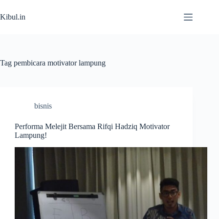
Skip
to
Kibul.in
content
Tag
pembicara motivator lampung
bisnis
Performa Melejit Bersama Rifqi Hadziq Motivator
Lampung!