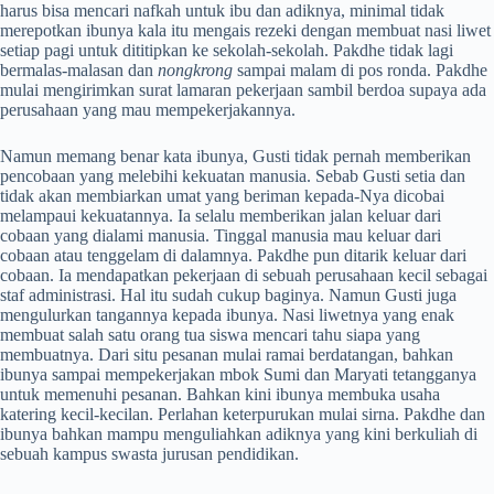
harus bisa mencari nafkah untuk ibu dan adiknya, minimal tidak
merepotkan ibunya kala itu mengais rezeki dengan membuat nasi liwet
setiap pagi untuk dititipkan ke sekolah-sekolah. Pakdhe tidak lagi
bermalas-malasan dan
nongkrong
sampai malam di pos ronda. Pakdhe
mulai mengirimkan surat lamaran pekerjaan sambil berdoa supaya ada
perusahaan yang mau mempekerjakannya.
Namun memang benar kata ibunya, Gusti tidak pernah memberikan
pencobaan yang melebihi kekuatan manusia. Sebab Gusti setia dan
tidak akan membiarkan umat yang beriman kepada-Nya dicobai
melampaui kekuatannya. Ia selalu memberikan jalan keluar dari
cobaan yang dialami manusia. Tinggal manusia mau keluar dari
cobaan atau tenggelam di dalamnya. Pakdhe pun ditarik keluar dari
cobaan. Ia mendapatkan pekerjaan di sebuah perusahaan kecil sebagai
staf administrasi. Hal itu sudah cukup baginya. Namun Gusti juga
mengulurkan tangannya kepada ibunya. Nasi liwetnya yang enak
membuat salah satu orang tua siswa mencari tahu siapa yang
membuatnya. Dari situ pesanan mulai ramai berdatangan, bahkan
ibunya sampai mempekerjakan mbok Sumi dan Maryati tetangganya
untuk memenuhi pesanan. Bahkan kini ibunya membuka usaha
katering kecil-kecilan. Perlahan keterpurukan mulai sirna. Pakdhe dan
ibunya bahkan mampu menguliahkan adiknya yang kini berkuliah di
sebuah kampus swasta jurusan pendidikan.