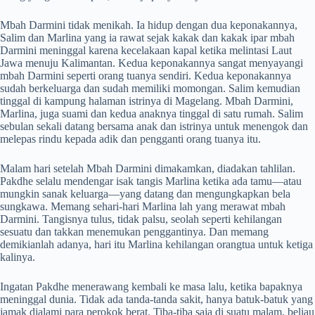
Mbah Darmini tidak menikah. Ia hidup dengan dua keponakannya,
Salim dan Marlina yang ia rawat sejak kakak dan kakak ipar mbah
Darmini meninggal karena kecelakaan kapal ketika melintasi Laut
Jawa menuju Kalimantan. Kedua keponakannya sangat menyayangi
mbah Darmini seperti orang tuanya sendiri. Kedua keponakannya
sudah berkeluarga dan sudah memiliki momongan. Salim kemudian
tinggal di kampung halaman istrinya di Magelang. Mbah Darmini,
Marlina, juga suami dan kedua anaknya tinggal di satu rumah. Salim
sebulan sekali datang bersama anak dan istrinya untuk menengok dan
melepas rindu kepada adik dan pengganti orang tuanya itu.
Malam hari setelah Mbah Darmini dimakamkan, diadakan tahlilan.
Pakdhe selalu mendengar isak tangis Marlina ketika ada tamu—atau
mungkin sanak keluarga—yang datang dan mengungkapkan bela
sungkawa. Memang sehari-hari Marlina lah yang merawat mbah
Darmini. Tangisnya tulus, tidak palsu, seolah seperti kehilangan
sesuatu dan takkan menemukan penggantinya. Dan memang
demikianlah adanya, hari itu Marlina kehilangan orangtua untuk ketiga
kalinya.
Ingatan Pakdhe menerawang kembali ke masa lalu, ketika bapaknya
meninggal dunia. Tidak ada tanda-tanda sakit, hanya batuk-batuk yang
jamak dialami para perokok berat. Tiba-tiba saja di suatu malam, beliau