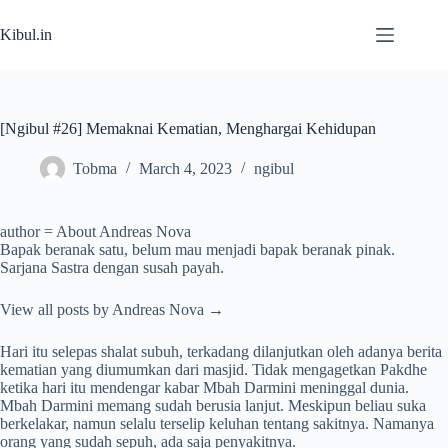
Skip
to
Kibul.in
content
[Ngibul #26] Memaknai Kematian, Menghargai Kehidupan
Tobma
March 4, 2023
ngibul
author = About Andreas Nova
Bapak beranak satu, belum mau menjadi bapak beranak pinak.
Sarjana Sastra dengan susah payah.
View all posts by Andreas Nova →
Hari itu selepas shalat subuh, terkadang dilanjutkan oleh adanya berita
kematian yang diumumkan dari masjid. Tidak mengagetkan Pakdhe
ketika hari itu mendengar kabar Mbah Darmini meninggal dunia.
Mbah Darmini memang sudah berusia lanjut. Meskipun beliau suka
berkelakar, namun selalu terselip keluhan tentang sakitnya. Namanya
orang yang sudah sepuh, ada saja penyakitnya.