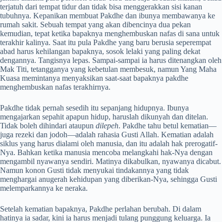
terjatuh dari tempat tidur dan tidak bisa menggerakkan sisi kanan
tubuhnya. Kepanikan membuat Pakdhe dan ibunya membawanya ke
rumah sakit. Sebuah tempat yang akan dibencinya dua pekan
kemudian, tepat ketika bapaknya menghembuskan nafas di sana untuk
terakhir kalinya. Saat itu pula Pakdhe yang baru berusia seperempat
abad harus kehilangan bapaknya, sosok lelaki yang paling dekat
dengannya. Tangisnya lepas. Sampai-sampai ia harus ditenangkan oleh
Mak Titi, tetangganya yang kebetulan membesuk, namun Yang Maha
Kuasa memintanya menyaksikan saat-saat bapaknya pakdhe
menghembuskan nafas terakhirnya.
Pakdhe tidak pernah sesedih itu sepanjang hidupnya. Ibunya
mengajarkan sepahit apapun hidup, haruslah dikunyah dan ditelan.
Tidak boleh dihindari ataupun
dilepeh
. Pakdhe tahu betul kematian—
juga rezeki dan jodoh—adalah rahasia Gusti Allah. Kematian adalah
siklus yang harus dialami oleh manusia, dan itu adalah hak prerogatif-
Nya. Bahkan ketika manusia mencoba melangkahi hak-Nya dengan
mengambil nyawanya sendiri. Matinya dikabulkan, nyawanya dicabut.
Namun konon Gusti tidak menyukai tindakannya yang tidak
menghargai anugerah kehidupan yang diberikan-Nya, sehingga Gusti
melemparkannya ke neraka.
Setelah kematian bapaknya, Pakdhe perlahan berubah. Di dalam
hatinya ia sadar, kini ia harus menjadi tulang punggung keluarga. Ia