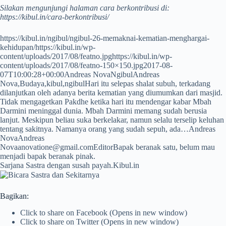
Silakan mengunjungi halaman cara berkontribusi di:
https://kibul.in/cara-berkontribusi/
https://kibul.in/ngibul/ngibul-26-memaknai-kematian-menghargai-
kehidupan/
https://kibul.in/wp-
content/uploads/2017/08/featno.jpg
https://kibul.in/wp-
content/uploads/2017/08/featno-150×150.jpg
2017-08-
07T10:00:28+00:00
Andreas Nova
Ngibul
Andreas
Nova,Budaya,kibul,ngibul
Hari itu selepas shalat subuh, terkadang
dilanjutkan oleh adanya berita kematian yang diumumkan dari masjid.
Tidak mengagetkan Pakdhe ketika hari itu mendengar kabar Mbah
Darmini meninggal dunia. Mbah Darmini memang sudah berusia
lanjut. Meskipun beliau suka berkelakar, namun selalu terselip keluhan
tentang sakitnya. Namanya orang yang sudah sepuh, ada…
Andreas
Nova
Andreas
Nova
anovatione@gmail.com
Editor
Bapak beranak satu, belum mau
menjadi bapak beranak pinak.
Sarjana Sastra dengan susah payah.
Kibul.in
Bagikan:
Click to share on Facebook (Opens in new window)
Click to share on Twitter (Opens in new window)