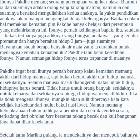
Ibunya Pakdhe memang seorang perempuan yang luar biasa. Biarpun
ia dan suaminya adalah orang yang kurang mampu, namun ia dan
suaminya bertekad menguliahkan kedua anaknya. Ia yakin pendidikan
anaknya akan mampu mengangkat derajat keluarganya. Bahkan dalam
hal memaknai kematian pun Pakdhe banyak belajar dari perempuan
yang melahirkannya ini. Ibunya pernah kehilangan bapak, ibu, saudara
—kakak tertuanya juga adiknya yang bungsu, anaknya—yang terlahir
prematur dan hanya bertahan hidup 3 jam—juga suaminya.
Bayangkan sudah berapa banyak air mata yang ia curahkan untuk
menangisi kematian-kematian itu? Pakdhe tahu betul kesedihan
ibunya. Namun semangat hidup ibunya terus terpancar di matanya.
Pakdhe ingat betul ibunya pernah berucap kalau kematian memang
akhir dari hidup manusia, tapi bukan berarti akhir dari hidup manusia
di sekitarnya. Selama manusia masih dianugerahi nafas untuk hidup,
hidupnya harus berarti. Tidak harus untuk orang banyak, setidaknya
untuk keluarga dan sekitarnya sehingga hidupnya menjadi hidup. Jika
ia tidak mengenal ibunya, mungkin akan sulit dipercaya kata-kata
sebijak itu keluar dari mulut bakul nasi liwet. Namun memang
kebijaksanaan bukan milik para pemikir dan cerdik cendekia saja,
terkadang dari obrolan
kere
bersama tukang becak dan kuli bangunan
juga dapat ditarik pelajaran.
Setelah tamu Marlina pulang, ia mendekatinya dan menepuk bahunya.