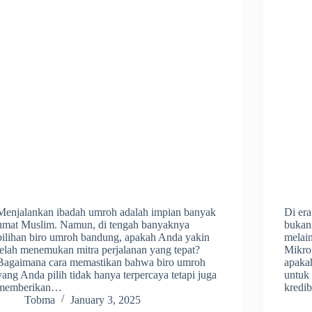
Menjalankan ibadah umroh adalah impian banyak
Di era
umat Muslim. Namun, di tengah banyaknya
bukan
pilihan biro umroh bandung, apakah Anda yakin
melai
telah menemukan mitra perjalanan yang tepat?
Mikro
Bagaimana cara memastikan bahwa biro umroh
apaka
yang Anda pilih tidak hanya terpercaya tetapi juga
untuk
memberikan…
kredib
Tobma
January 3, 2025