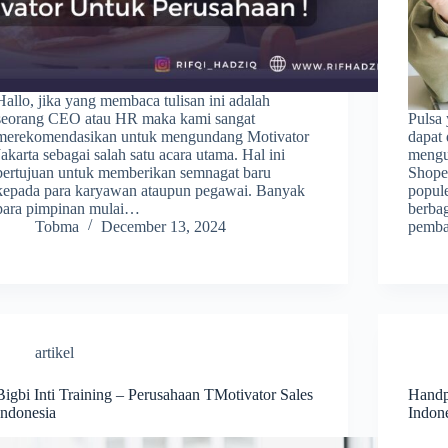
Hallo, jika yang membaca tulisan ini adalah
seorang CEO atau HR maka kami sangat
Pulsa
merekomendasikan untuk mengundang Motivator
dapat
Jakarta sebagai salah satu acara utama. Hal ini
mengu
bertujuan untuk memberikan semnagat baru
Shopee
kepada para karyawan ataupun pegawai. Banyak
popul
para pimpinan mulai…
berbag
Tobma
December 13, 2024
pemba
artikel
Bigbi Inti Training – Perusahaan TMotivator Sales
Handp
Indonesia
Indon