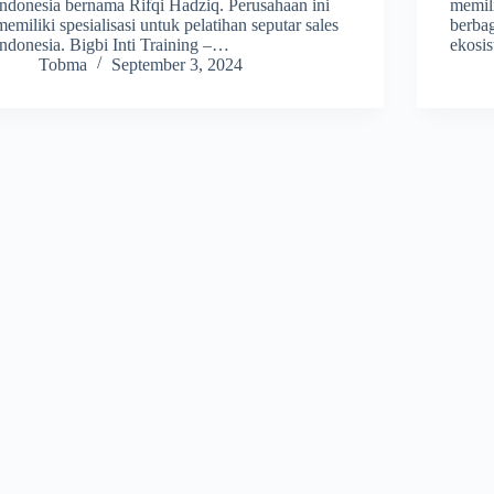
indonesia bernama Rifqi Hadziq. Perusahaan ini
memili
memiliki spesialisasi untuk pelatihan seputar sales
berbag
indonesia. Bigbi Inti Training –…
ekosi
Tobma
September 3, 2024