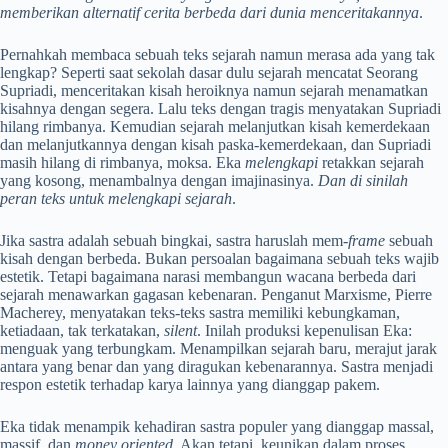
memberikan alternatif cerita berbeda dari dunia menceritakannya
.
Pernahkah membaca sebuah teks sejarah namun merasa ada yang tak
lengkap? Seperti saat sekolah dasar dulu sejarah mencatat Seorang
Supriadi, menceritakan kisah heroiknya namun sejarah menamatkan
kisahnya dengan segera. Lalu teks dengan tragis menyatakan Supriadi
hilang rimbanya. Kemudian sejarah melanjutkan kisah kemerdekaan
dan melanjutkannya dengan kisah paska-kemerdekaan, dan Supriadi
masih hilang di rimbanya, moksa. Eka
melengkapi
retakkan sejarah
yang kosong, menambalnya dengan imajinasinya.
Dan di sinilah
peran teks untuk melengkapi sejarah
.
Jika sastra adalah sebuah bingkai, sastra haruslah mem-
frame
sebuah
kisah dengan berbeda. Bukan persoalan bagaimana sebuah teks wajib
estetik. Tetapi bagaimana narasi membangun wacana berbeda dari
sejarah menawarkan gagasan kebenaran. Penganut Marxisme, Pierre
Macherey, menyatakan teks-teks sastra memiliki kebungkaman,
ketiadaan, tak terkatakan,
silent
. Inilah produksi kepenulisan Eka:
menguak yang terbungkam. Menampilkan sejarah baru, merajut jarak
antara yang benar dan yang diragukan kebenarannya. Sastra menjadi
respon estetik terhadap karya lainnya yang dianggap pakem.
Eka tidak menampik kehadiran sastra populer yang dianggap massal,
massif, dan
money oriented
. Akan tetapi, keunikan dalam proses