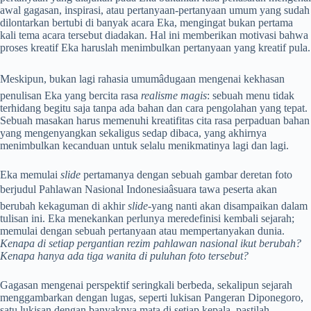
awal gagasan, inspirasi, atau pertanyaan-pertanyaan umum yang sudah
dilontarkan bertubi di banyak acara Eka, mengingat bukan pertama
kali tema acara tersebut diadakan. Hal ini memberikan motivasi bahwa
proses kreatif Eka haruslah menimbulkan pertanyaan yang kreatif pula.
Meskipun, bukan lagi rahasia umumâdugaan mengenai kekhasan
penulisan Eka yang bercita rasa
realisme magis
: sebuah menu tidak
terhidang begitu saja tanpa ada bahan dan cara pengolahan yang tepat.
Sebuah masakan harus memenuhi kreatifitas cita rasa perpaduan bahan
yang mengenyangkan sekaligus sedap dibaca, yang akhirnya
menimbulkan kecanduan untuk selalu menikmatinya lagi dan lagi.
Eka memulai
slide
pertamanya dengan sebuah gambar deretan foto
berjudul Pahlawan Nasional Indonesiaâsuara tawa peserta akan
berubah kekaguman di akhir
slide
-yang nanti akan disampaikan dalam
tulisan ini. Eka menekankan perlunya meredefinisi kembali sejarah;
memulai dengan sebuah pertanyaan atau mempertanyakan dunia.
Kenapa di setiap pergantian rezim pahlawan nasional ikut berubah?
Kenapa hanya ada tiga wanita di puluhan foto tersebut?
Gagasan mengenai perspektif seringkali berbeda, sekalipun sejarah
menggambarkan dengan lugas, seperti lukisan Pangeran Diponegoro,
satu lukisan dengan banyaknya mata di setiap kepala, pastilah