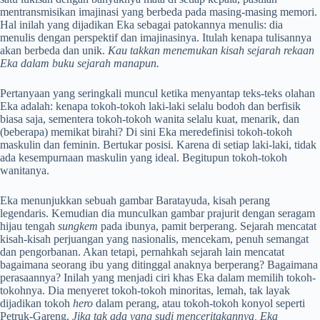
mentransmisikan imajinasi yang berbeda pada masing-masing memori.
Hal inilah yang dijadikan Eka sebagai patokannya menulis: dia
menulis dengan perspektif dan imajinasinya. Itulah kenapa tulisannya
akan berbeda dan unik.
Kau takkan menemukan kisah sejarah rekaan
Eka dalam buku sejarah manapun.
Pertanyaan yang seringkali muncul ketika menyantap teks-teks olahan
Eka adalah: kenapa tokoh-tokoh laki-laki selalu bodoh dan berfisik
biasa saja, sementera tokoh-tokoh wanita selalu kuat, menarik, dan
(beberapa) memikat birahi? Di sini Eka meredefinisi tokoh-tokoh
maskulin dan feminin. Bertukar posisi. Karena di setiap laki-laki, tidak
ada kesempurnaan maskulin yang ideal. Begitupun tokoh-tokoh
wanitanya.
Eka menunjukkan sebuah gambar Baratayuda, kisah perang
legendaris. Kemudian dia munculkan gambar prajurit dengan seragam
hijau tengah
sungkem
pada ibunya, pamit berperang. Sejarah mencatat
kisah-kisah perjuangan yang nasionalis, mencekam, penuh semangat
dan pengorbanan. Akan tetapi, pernahkah sejarah lain mencatat
bagaimana seorang ibu yang ditinggal anaknya berperang? Bagaimana
perasaannya? Inilah yang menjadi ciri khas Eka dalam memilih tokoh-
tokohnya. Dia menyeret tokoh-tokoh minoritas, lemah, tak layak
dijadikan tokoh
hero
dalam perang, atau tokoh-tokoh konyol seperti
Petruk-Gareng.
Jika tak ada yang sudi menceritakannya, Eka