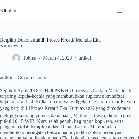
Skip
to
Kibul.in
content
Berpikir Dekonstruktif: Proses Kreatif Menulis Eka
Kurniawan
Tobma
March 4, 2023
artikel
author = Cucum Cantini
Sepuluh April 2018 di Hall PKKH Universitas Gadjah Mada, telah
terjaring kepala-kepala yang membutuhkan suplemen kreatifitas
kepenulisan fiksi. Kuliah umum yang digelar di Forum Umar Kayam
yang berjudul âProses Kreatif Eka Kurniawanâ? yang dimoderatori
oleh juga seorang penulis kenamaan, Mahfud Ikhwan, dimulai pada
pukul 10.15 WIB. Kursi telah penuh, begitupun kopi, teh, serta
panganan telah hampir tandas. Di awal acara, Mahfud telah
memberikan peringatan bahwa nantinya diharapkan pertanyaan-
pertanyaan yang diajukan pada Eka bukanlah rasa penasaran mengenai