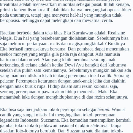
kreatifitas adalah menawarkan minoritas sebagai pusat. Itulah kenapa,
prinsip kepenulisan kreatif ialah tidak hanya mengangkat oposisi biner
pada umumnya, tetapi juga menyeret hal-hal yang mungkin tidak
beroposisi. Sehingga dapat melengkapi dan mewarnai cerita.
Racikan berbeda dalam teks khas Eka Kurniawan adalah Realisme
Magis. Dua hal yang berseberangan diolahsatukan. Sebelumnya bisa
saja meluncur pertanyaan: realis dan magis,mungkinkah? Buktinya
Eka berhasil memasaknya bersama. Dan pembaca dapat menemukan
seekor monyet yang tergila-gila pada raja dangdut. Ada manusia
harimau dalam novel. Atau yang lebih membuat seorang anak
terkencing di celana adalah ketika Dewi Ayu bangkit dari kuburnya
setelah dua puluh satu kematiannya. Sebelumnya mungkin takkan ada
yang mau menuliskan kisah tentang perempuan ideal cantik. Seorang
pelacur. Perempuan keturunan dengan anak-anak jelita dan diakhiri
dengan anak buruk rupa. Hidup dalam satu rezim kolonial saja,
seorang perempuan rupawan akan hidup menderita. Maka Eka
menambah luka dengan menghidupkannya di dua rezim selanjutnya.
Eka bisa saja menjadikan tokoh perempuan sebagai
heroin
. Wanita
cantik yang sangat mistis. Ini mengingatkan tokoh perempuan
legendaris Indonesia: Suzzanna. Eka kemudian menampilkan kembali
gambar tokoh-tokoh pahlawan nasional di akhir
slide
-nya. Tanpa
disadari foto-fotonya berubah. Dan Suzzanna satu diantara tokoh-